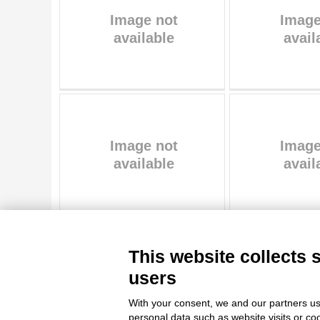
OBJECT
LOCATION
DATE
TITLE
AUTHOR
OBJECT
LOCATION
10 RESULTS
DATE
20 RESULTS
This website collects 
users
With your consent, we and our partners us
Le immagini e le foto presenti in questo sito sono soggette alle norme 
personal data such as website visits or co