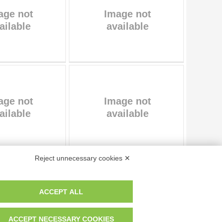
Reject unnecessary cookies ✕
Page
of
6438
- results from
1
to
10
of
64373
ACCEPT ALL
 dei fotografi che hanno realizzato le opere e le immagini, degli enti e
ACCEPT NECESSARY COOKIES