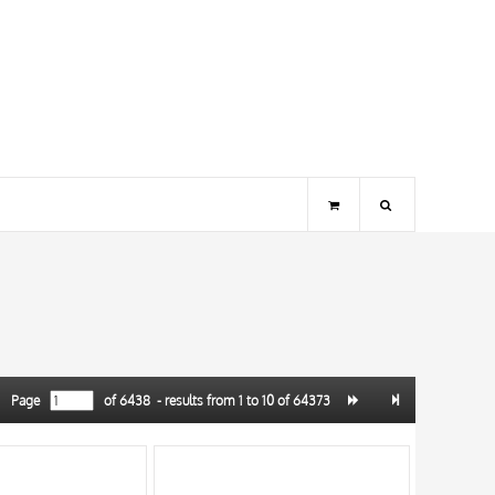
Page
of
6438
- results from
1
to
10
of
64373