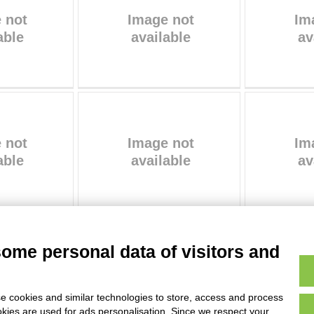
some personal data of visitors and
AVVERTENZE LEGALI: IMMAGINI PUBBLICATE SUL SITO
e cookies and similar technologies to store, access and process
sul diritto d’autore, legge 22 aprile 1941 n. 633. I diritti degli autori, degli artisti e
okies are used for ads personalisation. Since we respect your