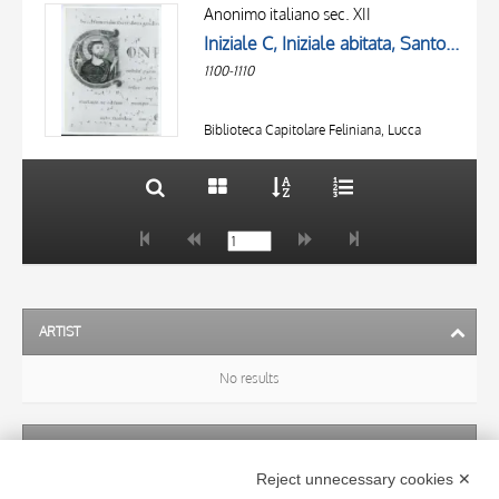
OBJECT
AUTHOR
Anonimo italiano sec. XII
LOCATION
Iniziale C, Iniziale abitata, Santo vescovo, San Nicola di Bari, Motivi decorativi fitomorfi
OBJECT
DATE
1100-1110
LOCATION
10 RESULTS
DATE
20 RESULTS
Biblioteca Capitolare Feliniana, Lucca
ARTIST
No results
SUBJECT
Reject unnecessary cookies ✕
No results