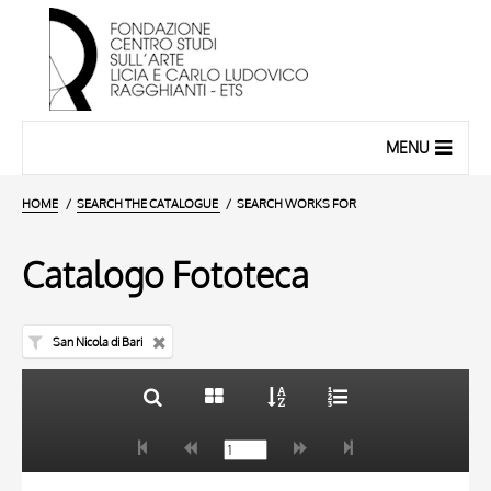
MENU
HOME
SEARCH THE CATALOGUE
SEARCH WORKS FOR
Catalogo Fototeca
San Nicola di Bari
TITLE
10 RESULTS
AUTHOR
20 RESULTS
TITLE