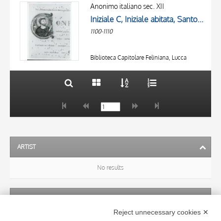
OBJECT
AUTHOR
Anonimo italiano sec. XII
LOCATION
Iniziale C, Iniziale abitata, Santo vescovo, San Nicola di Bari, Motivi decorativi fitomorfi
OBJECT
DATE
1100-1110
LOCATION
10 RESULTS
DATE
20 RESULTS
Biblioteca Capitolare Feliniana, Lucca
ARTIST
No results
SUBJECT
Reject unnecessary cookies ✕
No results