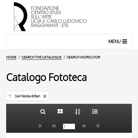
MENU
HOME
SEARCH THE CATALOGUE
SEARCH WORKS FOR
Catalogo Fototeca
San Nicola di Bari
TITLE
10 RESULTS
AUTHOR
20 RESULTS
TITLE