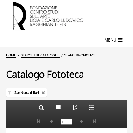
MENU
HOME
SEARCH THE CATALOGUE
SEARCH WORKS FOR
Catalogo Fototeca
San Nicola di Bari
TITLE
10 RESULTS
AUTHOR
20 RESULTS
TITLE