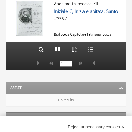
OBJECT
AUTHOR
Anonimo italiano sec. XII
LOCATION
Iniziale C, Iniziale abitata, Santo vescovo, San Nicola di Bari, Motivi decorativi fitomorfi
OBJECT
DATE
1100-1110
LOCATION
10 RESULTS
DATE
20 RESULTS
Biblioteca Capitolare Feliniana, Lucca
ARTIST
No results
SUBJECT
Reject unnecessary cookies ✕
No results