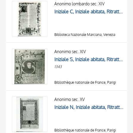
OBJECT
Anonimo lombardo sec. XIV
LOCATION
Iniziale C, Iniziale abitata, Ritratto di Francesco Petrarca, Cornice con motivi decorativi fitomorfi, Stemma
DATE
Biblioteca Nazionale Marciana, Venezia
Anonimo sec. XIV
Iniziale S, Iniziale abitata, Ritratto di Francesco Petrarca, Motivi decorativi fitomorfi
1343
Bibliothèque nationale de France, Parigi
TITLE
AUTHOR
Anonimo sec. XV
Iniziale N, Iniziale abitata, Ritratto di Francesco Petrarca, Cornice con motivi decorativi fitomorfi e animali, Putti reggistemma, Stemma
OBJECT
LOCATION
10 RESULTS
DATE
20 RESULTS
Bibliothèque nationale de France, Parigi