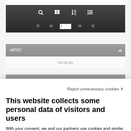
ARTIST
No results
SUBJECT
Reject unnecessary cookies ✕
No results
This website collects some
personal data of visitors and
OBJECT
users
With your consent, we and our partners use cookies and similar
LOCATION