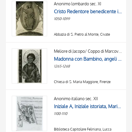
OBJECT
Anonimo lombardo sec. XI
LOCATION
Cristo Redentore benedicente in mandorla e angeli, Ascensione di Cristo, Angelo della Resurrezione, Cristo crocifisso con la Madonna addolorata, san Giovanni Evangelista, Simbolo di san Matteo Evangelista: angelo, Maria Maddalena, Marie al sepolcro, ...
DATE
1050-1099
Abbazia di S. Pietro al Monte, Civate
Meliore di Jacopo/ Coppo di Marcovaldo
Madonna con Bambino, angeli e santi, Storie della vita di Maria Vergine, Annunciazione, Marie al sepolcro
1265-1268
Chiesa di S. Maria Maggiore, Firenze
Anonimo italiano sec. XII
Iniziale A, Iniziale istoriata, Marie al sepolcro, Angelo annuncia la Resurrezione alle pie donne, Finte architetture
1100-1110
Biblioteca Capitolare Feliniana, Lucca