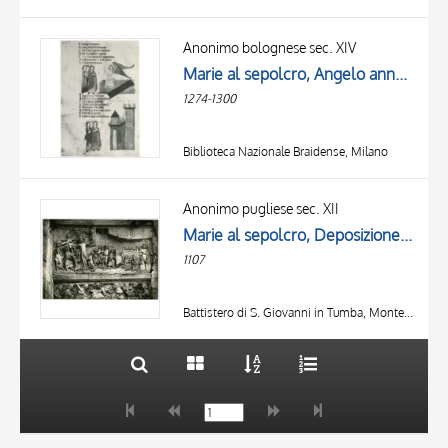
Anonimo bolognese sec. XIV
Marie al sepolcro, Angelo annuncia la Resurrezione alle pie donne
1274-1300
Biblioteca Nazionale Braidense, Milano
TITLE
AUTHOR
Anonimo pugliese sec. XII
Marie al sepolcro, Deposizione di Cristo dalla croce, Soldato che raccoglie i chiodi, Cattura di Cristo, Cristo risorto
OBJECT
1107
LOCATION
10 RESULTS
DATE
20 RESULTS
Battistero di S. Giovanni in Tumba, Monte Sant'Angelo