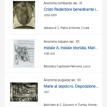
OBJECT
Anonimo lombardo sec. XI
LOCATION
Cristo Redentore benedicente in mandorla e angeli, Ascensione di Cristo, Angelo della Resurrezione, Cristo crocifisso con la Madonna addolorata, san Giovanni Evangelista, Simbolo di san Matteo Evangelista: angelo, Maria Maddalena, Marie al sepolcro, ...
DATE
1050-1099
Abbazia di S. Pietro al Monte, Civate
Anonimo italiano sec. XII
Iniziale A, Iniziale istoriata, Marie al sepolcro, Angelo annuncia la Resurrezione alle pie donne, Finte architetture
1100-1110
Biblioteca Capitolare Feliniana, Lucca
Anonimo pugliese sec. XII
Marie al sepolcro, Deposizione di Cristo dalla croce, Soldato che raccoglie i chiodi, Cattura di Cristo, Cristo risorto
1107
Battistero di S. Giovanni in Tumba, Monte Sant'Angelo