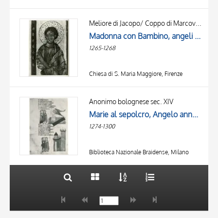
Meliore di Jacopo/ Coppo di Marcovaldo
Madonna con Bambino, angeli e santi, Storie della vita di Maria Vergine, Annunciazione, Marie al sepolcro
1265-1268
Chiesa di S. Maria Maggiore, Firenze
TITLE
AUTHOR
Anonimo bolognese sec. XIV
Marie al sepolcro, Angelo annuncia la Resurrezione alle pie donne
OBJECT
1274-1300
LOCATION
10 RESULTS
DATE
20 RESULTS
Biblioteca Nazionale Braidense, Milano