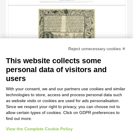
TITLE
Reject unnecessary cookies ✕
AUTHOR
This website collects some
OBJECT
personal data of visitors and
Mazerolles Philippe de , Corteo funebre di Riccardo II, re
LOCATION
10 RESULTS
d'Inghilterra, Cornice con motivi decorativi fitomorfi e animali,
users
Stemmi araldici, Centauro, Iniziale D, Iniziale decorata
DATE
20 RESULTS
With your consent, we and our partners use cookies and similar
technologies to store, access and process personal data such
as website visits or cookies are used for ads personalisation.
Since we respect your right to privacy, you can choose not to
allow certain types of cookies. Click on GDPR preferences to
find out more.
View the Complete Cookie Policy