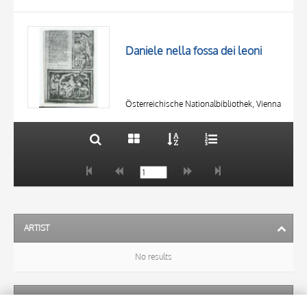
TITLE
AUTHOR
Daniele nella fossa dei leoni
OBJECT
LOCATION
10 RESULTS
DATE
20 RESULTS
Österreichische Nationalbibliothek, Vienna
ARTIST
No results
SUBJECT