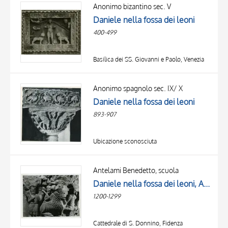
OBJECT
Anonimo bizantino sec. V
LOCATION
Daniele nella fossa dei leoni
DATE
400-499
Basilica dei SS. Giovanni e Paolo, Venezia
Anonimo spagnolo sec. IX/ X
Daniele nella fossa dei leoni
893-907
Ubicazione sconosciuta
Antelami Benedetto, scuola
Daniele nella fossa dei leoni, Abacuc alimentato dall'angelo
1200-1299
Cattedrale di S. Donnino, Fidenza