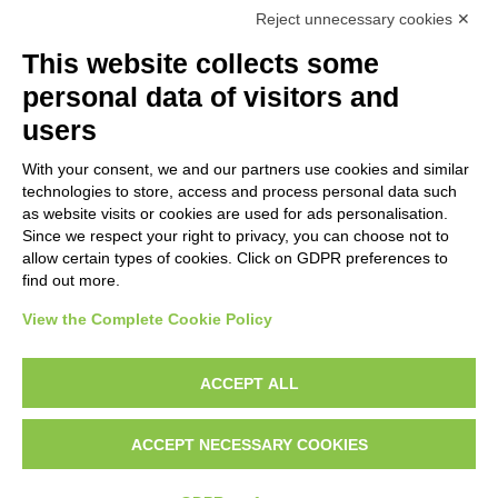
Reject unnecessary cookies ✕
No results
This website collects some
personal data of visitors and
OBJECT
users
With your consent, we and our partners use cookies and similar
LOCATION
technologies to store, access and process personal data such
as website visits or cookies are used for ads personalisation.
Since we respect your right to privacy, you can choose not to
CENTURY
allow certain types of cookies. Click on GDPR preferences to
find out more.
View the Complete Cookie Policy
AVVERTENZE LEGALI: IMMAGINI PUBBLICATE SUL SITO
Le immagini e le foto presenti in questo sito sono soggette alle norme sul
ACCEPT ALL
diritto d’autore, legge 22 aprile 1941 n. 633. I diritti degli autori, degli artisti e
dei fotografi che hanno realizzato le opere e le immagini, degli enti e delle
ACCEPT NECESSARY COOKIES
istituzioni che ne sono proprietari, sono riservati. Si vieta quindi la
riproduzione con qualsiasi mezzo effettuata, anche per uso gratuito o