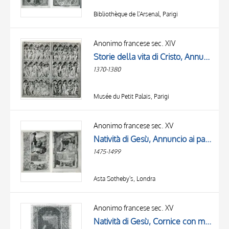
Bibliothèque de l'Arsenal, Parigi
Anonimo francese sec. XIV
Storie della vita di Cristo, Annunciazione, Orazione di Cristo nell'orto di Gethsemani e bacio di Giuda, Ascensione di Cristo, Adorazione dei Re Magi, Cristo crocifisso tra i dolenti, Resurrezione di Cristo, Pentecoste, Natività di Gesù
1370-1380
Musée du Petit Palais, Parigi
Anonimo francese sec. XV
Natività di Gesù, Annuncio ai pastori, Cornice con motivi decorativi fitomorfi, Iniziale decorata, Visione della Sibilla Tiburtina e dell'imperatore Augusto
1475-1499
Asta Sotheby's, Londra
Anonimo francese sec. XV
Natività di Gesù, Cornice con motivi decorativi fitomorfi