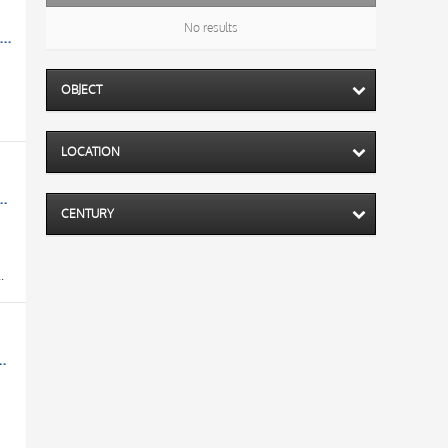
No results
, Agnus Dei tra i simboli degli evangelisti, Episodi dell'Antico Testamento, Motivi decorativi fitomorfi con tralci di vite, Motivi decorativi vegetali e animali, Vegliardi
OBJECT
LOCATION
, Episodi del Vecchio e Nuovo Testamento, Cristo e la Madonna in trono incoronati, Cristo Redentore tra i simboli degli Evangelisti
CENTURY
estamento, Cristo e la Madonna in trono incoronati, Cristo Redentore tra i simboli degli Evangelisti
 decorativi vegetali e animali, Storie dell'Antico Testamento