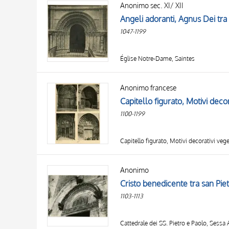
Anonimo sec. XI/ XII
AUTHOR
20 RESULTS
OBJECT
1047-1199
LOCATION
DATE
Église Notre-Dame, Saintes
Anonimo francese
1100-1199
Anonimo
1103-1113
Cattedrale dei SS. Pietro e Paolo, Sessa