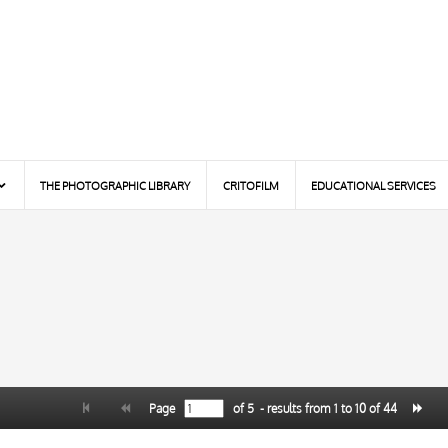
THE PHOTOGRAPHIC LIBRARY
CRITOFILM
EDUCATIONAL SERVICES
Page
of
5
- results from
1
to
10
of
44