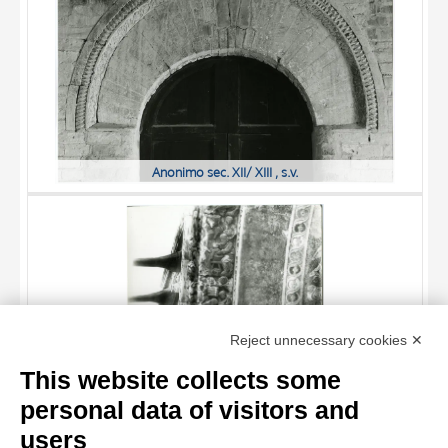
Anonimo sec. XII/ XIII , s.v.
TITLE
Reject unnecessary cookies ✕
AUTHOR
This website collects some
OBJECT
personal data of visitors and
LOCATION
10 RESULTS
users
Anonimo veneziano sec. XIII , Scene di genere