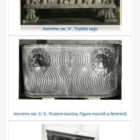
Anonimo sec. IV , Traditio legis
Anonimo sec. II/ III , Protomi leonine, Figure maschili e femminili