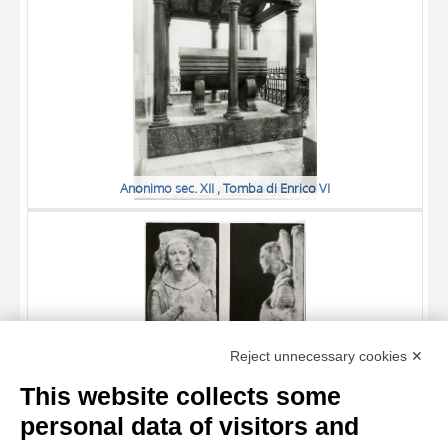
Anonimo sec. XII , Tomba di Enrico VI
TITLE
Reject unnecessary cookies ✕
AUTHOR
This website collects some
OBJECT
personal data of visitors and
LOCATION
10 RESULTS