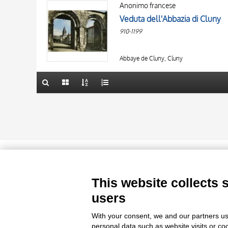
AUTHOR
Anonimo francese
AUTHOR
20 RESULTS
Veduta dell'Abbazia di Cluny
OBJECT
OBJECT
910-1199
LOCATION
LOCATION
10 RESULTS
DATE
DATE
20 RESULTS
Abbaye de Cluny, Cluny
Le immagini e le foto presenti in questo sito sono soggette alle norme 
delle istituzioni che ne sono prop
This website collects 
users
With your consent, we and our partners us
personal data such as website visits or co