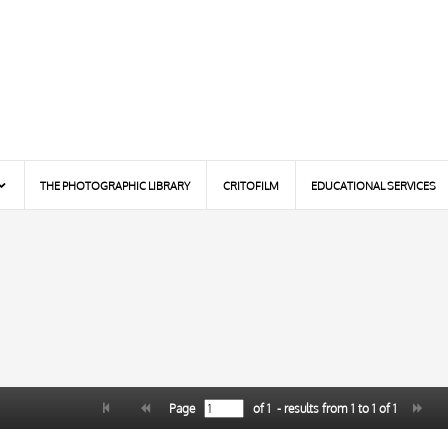
THE PHOTOGRAPHIC LIBRARY
CRITOFILM
EDUCATIONAL SERVICES
Page
of
1
- results from
1
to
1
of
1