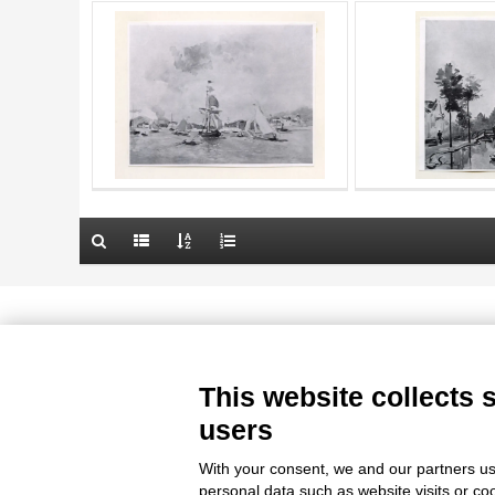
AUTHOR
20 RESULTS
TITLE
OBJECT
AUTHOR
LOCATION
OBJECT
DATE
LOCATION
10 RESULTS
DATE
20 RESULTS
Le immagini e le foto presenti in questo sito sono soggette alle norme 
delle istituzioni che ne sono prop
This website collects 
users
With your consent, we and our partners us
personal data such as website visits or co