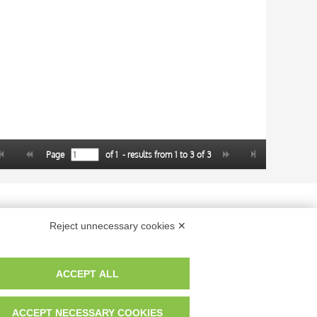
Page
of
1
- results from
1
to
3
of
3
 dei fotografi che hanno realizzato le opere e le immagini, degli enti e
Reject unnecessary cookies ✕
anche per uso gratuito o personale.
ACCEPT ALL
ACCEPT NECESSARY COOKIES