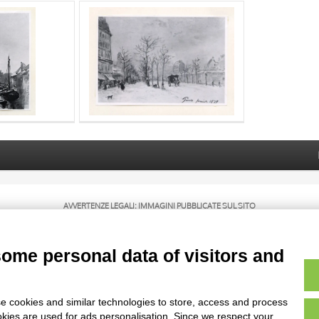
AVVERTENZE LEGALI: IMMAGINI PUBBLICATE SUL SITO
sul diritto d’autore, legge 22 aprile 1941 n. 633. I diritti degli autori, degli artisti e
rietari, sono riservati. Si vieta quindi la riproduzione con qualsiasi mezzo effettuata, 
some personal data of visitors and
e cookies and similar technologies to store, access and process
okies are used for ads personalisation. Since we respect your