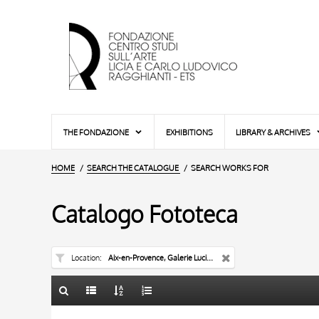
THE FONDAZIONE
EXHIBITIONS
LIBRARY & ARCHIVES
HOME
SEARCH THE CATALOGUE
SEARCH WORKS FOR
Catalogo Fototeca
Location
Aix-en-Provence, Galerie Lucien Blanc
TITLE
10 RESULTS