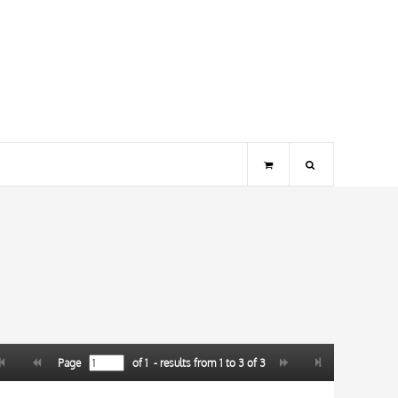
Page
of
1
- results from
1
to
3
of
3