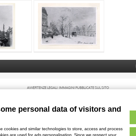
AVVERTENZE LEGALI: IMMAGINI PUBBLICATE SUL SITO
sul diritto d’autore, legge 22 aprile 1941 n. 633. I diritti degli autori, degli artisti e
rietari, sono riservati. Si vieta quindi la riproduzione con qualsiasi mezzo effettuata, 
some personal data of visitors and
e cookies and similar technologies to store, access and process
okies are used for ads personalisation. Since we respect your