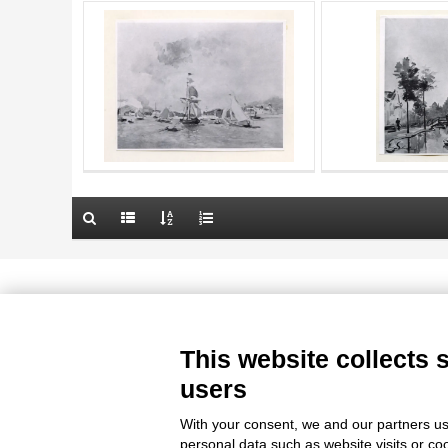
AUTHOR
20 RESULTS
TITLE
OBJECT
AUTHOR
LOCATION
OBJECT
DATE
LOCATION
10 RESULTS
DATE
20 RESULTS
Le immagini e le foto presenti in questo sito sono soggette alle norme 
delle istituzioni che ne sono prop
This website collects 
users
With your consent, we and our partners us
personal data such as website visits or co