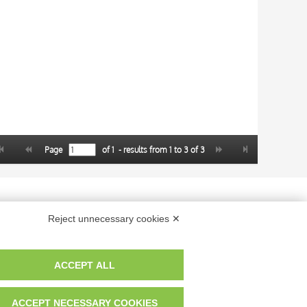
Page
of
1
- results from
1
to
3
of
3
 dei fotografi che hanno realizzato le opere e le immagini, degli enti e
Reject unnecessary cookies ✕
anche per uso gratuito o personale.
ACCEPT ALL
ACCEPT NECESSARY COOKIES