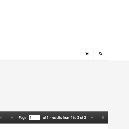
Page
of
1
- results from
1
to
3
of
3