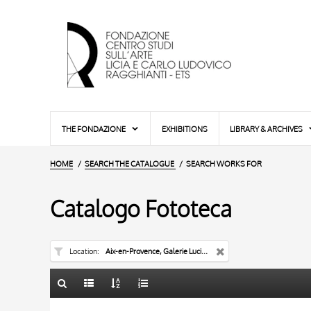
THE FONDAZIONE
EXHIBITIONS
LIBRARY & ARCHIVES
HOME
SEARCH THE CATALOGUE
SEARCH WORKS FOR
Catalogo Fototeca
Location
Aix-en-Provence, Galerie Lucien Blanc
TITLE
10 RESULTS