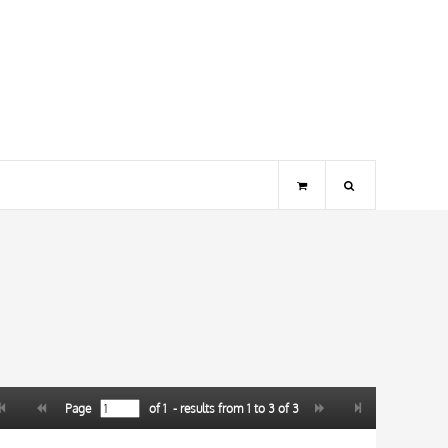
Page
of
1
- results from
1
to
3
of
3