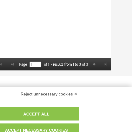
Page
of
1
- results from
1
to
3
of
3
 dei fotografi che hanno realizzato le opere e le immagini, degli enti e
Reject unnecessary cookies ✕
anche per uso gratuito o personale.
ACCEPT ALL
ACCEPT NECESSARY COOKIES