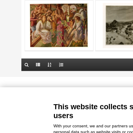
AUTHOR
20 RESULTS
TITLE
OBJECT
AUTHOR
LOCATION
OBJECT
DATE
LOCATION
10 RESULTS
DATE
20 RESULTS
Le immagini e le foto presenti in questo sito sono soggette alle norme 
delle istituzioni che ne sono prop
This website collects 
users
With your consent, we and our partners us
personal data such as website visits or co