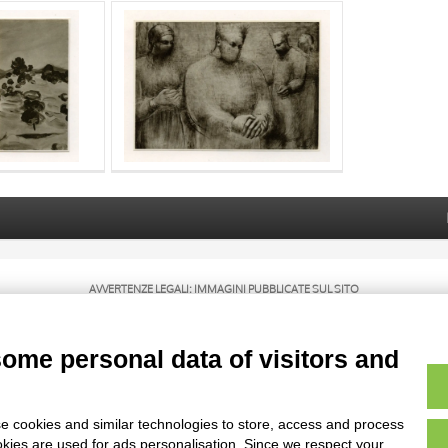
AVVERTENZE LEGALI: IMMAGINI PUBBLICATE SUL SITO
sul diritto d’autore, legge 22 aprile 1941 n. 633. I diritti degli autori, degli artisti e
rietari, sono riservati. Si vieta quindi la riproduzione con qualsiasi mezzo effettuata, 
some personal data of visitors and
e cookies and similar technologies to store, access and process
okies are used for ads personalisation. Since we respect your