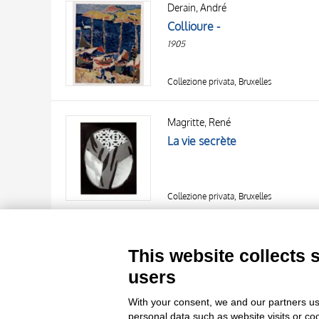
Derain, André
AUTHOR
20 RESULTS
Collioure -
OBJECT
1905
LOCATION
DATE
Collezione privata, Bruxelles
TITLE
AUTHOR
Magritte, René
La vie secrète
OBJECT
LOCATION
10 RESULTS
DATE
20 RESULTS
Collezione privata, Bruxelles
This website collects 
users
Le immagini e le foto presenti in questo sito sono soggette alle norme 
With your consent, we and our partners us
delle istituzioni che ne sono prop
personal data such as website visits or co