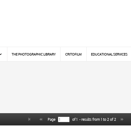
THE PHOTOGRAPHIC LIBRARY
CRITOFILM
EDUCATIONAL SERVICES
Page
of
1
- results from
1
to
2
of
2