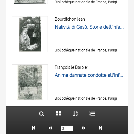
Bibliothèque nationale de France, Parigi
Bourdichon Jean
Natività di Gesù, Storie dell'infanzia di Cristo, Maria Vergine, San Giuseppe, Gesù Bambino
Bibliothèque nationale de France, Parigi
TITLE
AUTHOR
François le Barbier
Anime dannate condotte all'Inferno, Adamo ed Eva, Città fortificata, Cornice con motivi decorativi fitomorfi, Stemma araldico, Iniziale N
OBJECT
LOCATION
10 RESULTS
DATE
20 RESULTS
Bibliothèque nationale de France, Parigi