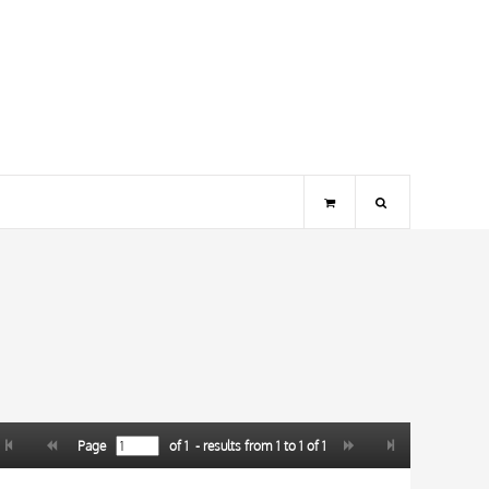
Page
of
1
- results from
1
to
1
of
1