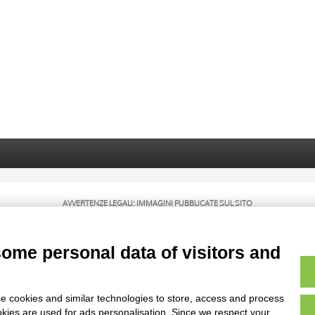
AVVERTENZE LEGALI: IMMAGINI PUBBLICATE SUL SITO
sul diritto d’autore, legge 22 aprile 1941 n. 633. I diritti degli autori, degli artisti e
rietari, sono riservati. Si vieta quindi la riproduzione con qualsiasi mezzo effettuata, 
some personal data of visitors and
e cookies and similar technologies to store, access and process
okies are used for ads personalisation. Since we respect your