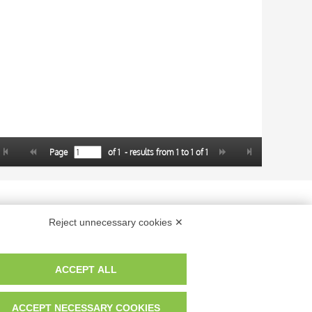
Page
of
1
- results from
1
to
1
of
1
 dei fotografi che hanno realizzato le opere e le immagini, degli enti e
Reject unnecessary cookies ✕
anche per uso gratuito o personale.
ACCEPT ALL
ACCEPT NECESSARY COOKIES