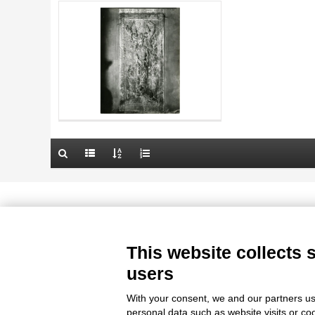
AUTHOR
20 RESULTS
TITLE
OBJECT
AUTHOR
LOCATION
OBJECT
DATE
LOCATION
10 RESULTS
DATE
20 RESULTS
Le immagini e le foto presenti in questo sito sono soggette alle norme 
delle istituzioni che ne sono prop
This website collects 
users
With your consent, we and our partners us
personal data such as website visits or co