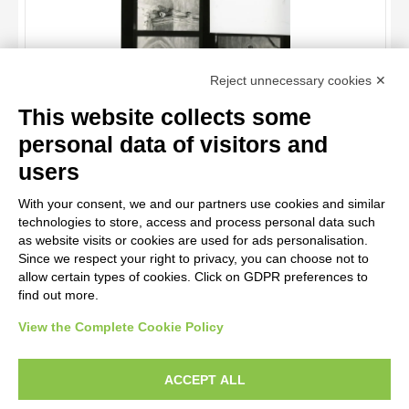
TITLE
Reject unnecessary cookies ✕
AUTHOR
This website collects some
OBJECT
personal data of visitors and
LOCATION
10 RESULTS
Anonimo, maniera , Motivi decorativi vegetali e teste umane,
users
Elementi decorativi architettonici
DATE
20 RESULTS
With your consent, we and our partners use cookies and similar
technologies to store, access and process personal data such
as website visits or cookies are used for ads personalisation.
Since we respect your right to privacy, you can choose not to
allow certain types of cookies. Click on GDPR preferences to
find out more.
View the Complete Cookie Policy
AVVERTENZE LEGALI: IMMAGINI PUBBLICATE SUL SITO
Le immagini e le foto presenti in questo sito sono soggette alle norme sul
ACCEPT ALL
diritto d’autore, legge 22 aprile 1941 n. 633. I diritti degli autori, degli artisti e