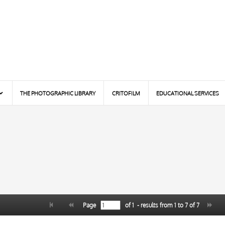
THE PHOTOGRAPHIC LIBRARY
CRITOFILM
EDUCATIONAL SERVICES
Page
of
1
- results from
1
to
7
of
7