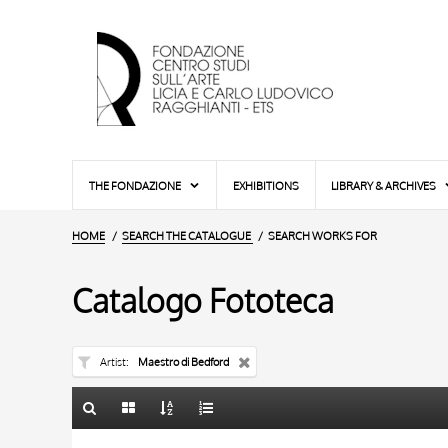
THE FONDAZIONE
EXHIBITIONS
LIBRARY & ARCHIVES
HOME
SEARCH THE CATALOGUE
SEARCH WORKS FOR
Catalogo Fototeca
Artist
Maestro di Bedford
TITLE
10 RESULTS