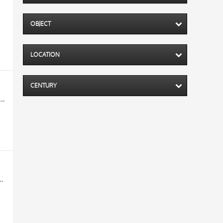
OBJECT
LOCATION
CENTURY
Cristo caricato della croce, Iniziale D, Iniziale decorata, Cornice con motivi decorativi fitomorfi
le D, Iniziale E, Iniziale decorata, Cornice con motivi decorativi fitomorfi