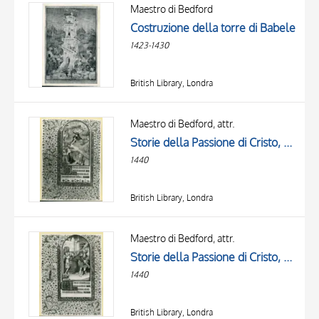
OBJECT
Maestro di Bedford
LOCATION
Costruzione della torre di Babele
DATE
1423-1430
British Library, Londra
Maestro di Bedford, attr.
Storie della Passione di Cristo, Crocifissione di Cristo, Iniziale D, Iniziale E, Iniziale decorata, Cornice con motivi decorativi fitomorfi
1440
British Library, Londra
Maestro di Bedford, attr.
Storie della Passione di Cristo, Cristo caricato della croce, Iniziale D, Iniziale decorata, Cornice con motivi decorativi fitomorfi
1440
British Library, Londra