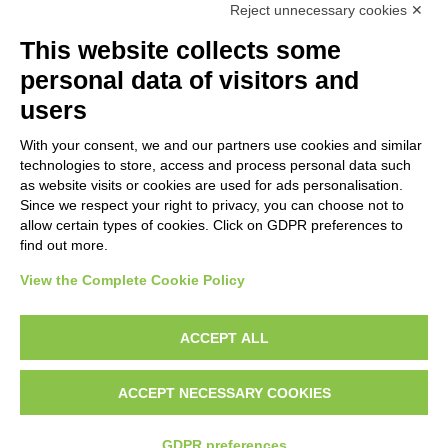
Reject unnecessary cookies ✕
SUBJECT
This website collects some
personal data of visitors and
OBJECT
users
With your consent, we and our partners use cookies and similar
LOCATION
technologies to store, access and process personal data such
as website visits or cookies are used for ads personalisation.
Since we respect your right to privacy, you can choose not to
CENTURY
allow certain types of cookies. Click on GDPR preferences to
find out more.
View the Complete Cookie Policy
AVVERTENZE LEGALI: IMMAGINI PUBBLICATE SUL SITO
Le immagini e le foto presenti in questo sito sono soggette alle norme sul
ACCEPT ALL
diritto d’autore, legge 22 aprile 1941 n. 633. I diritti degli autori, degli artisti e
dei fotografi che hanno realizzato le opere e le immagini, degli enti e delle
ACCEPT NECESSARY COOKIES
istituzioni che ne sono proprietari, sono riservati. Si vieta quindi la
riproduzione con qualsiasi mezzo effettuata, anche per uso gratuito o
personale.
GDPR preferences