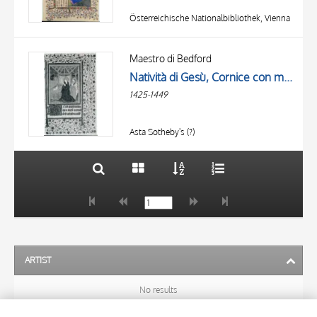
Österreichische Nationalbibliothek, Vienna
TITLE
AUTHOR
Maestro di Bedford
Natività di Gesù, Cornice con motivi decorativi fitomorfi, Iniziale D, Iniziale decorata
OBJECT
1425-1449
LOCATION
10 RESULTS
DATE
20 RESULTS
Asta Sotheby's (?)
ARTIST
No results