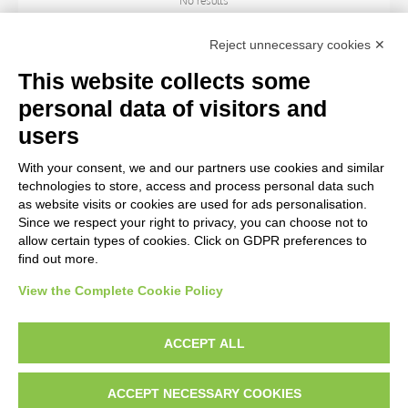
No results
Reject unnecessary cookies ✕
SUBJECT
This website collects some
personal data of visitors and
OBJECT
users
With your consent, we and our partners use cookies and similar
LOCATION
technologies to store, access and process personal data such
as website visits or cookies are used for ads personalisation.
Since we respect your right to privacy, you can choose not to
CENTURY
allow certain types of cookies. Click on GDPR preferences to
find out more.
View the Complete Cookie Policy
AVVERTENZE LEGALI: IMMAGINI PUBBLICATE SUL SITO
Le immagini e le foto presenti in questo sito sono soggette alle norme sul
ACCEPT ALL
diritto d’autore, legge 22 aprile 1941 n. 633. I diritti degli autori, degli artisti e
dei fotografi che hanno realizzato le opere e le immagini, degli enti e delle
ACCEPT NECESSARY COOKIES
istituzioni che ne sono proprietari, sono riservati. Si vieta quindi la