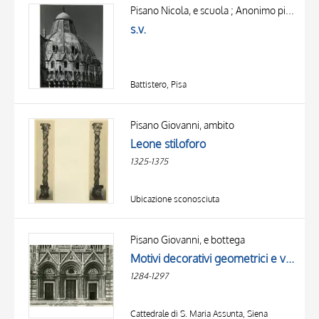
OBJECT
Pisano Nicola, e scuola ; Anonimo pisano sec. XII/ XIII ; Pisano Giovanni, e scuola ; Cellino di Nese
LOCATION
s.v.
DATE
Battistero, Pisa
Pisano Giovanni, ambito
Leone stiloforo
1325-1375
Ubicazione sconosciuta
Pisano Giovanni, e bottega
Motivi decorativi geometrici e vegetali, Leone stiloforo
1284-1297
Cattedrale di S. Maria Assunta, Siena