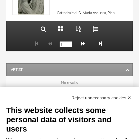
10 RESULTS
DATE
20 RESULTS
Cattedrale di S. Maria Assunta, Pisa
ARTIST
No results
Reject unnecessary cookies ✕
SUBJECT
This website collects some
personal data of visitors and
OBJECT
users