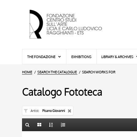
THE FONDAZIONE
EXHIBITIONS
LIBRARY & ARCHIVES
HOME
SEARCH THE CATALOGUE
SEARCH WORKS FOR
Catalogo Fototeca
Artist
Pisano Giovanni
TITLE
10 RESULTS