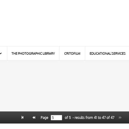
THE PHOTOGRAPHIC LIBRARY
CRITOFILM
EDUCATIONAL SERVICES
Page
of
5
- results from
41
to
47
of
47