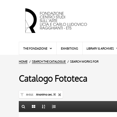
THE FONDAZIONE
EXHIBITIONS
LIBRARY & ARCHIVES
HOME
SEARCH THE CATALOGUE
SEARCH WORKS FOR
Catalogo Fototeca
Artist
Anonimo sec. XI
TITLE
10 RESULTS