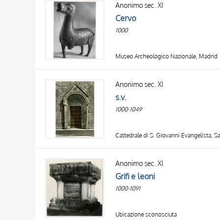
Anonimo sec. XI
AUTHOR
20 RESULTS
Cervo
OBJECT
1000
LOCATION
DATE
Museo Archeologico Nazionale, Madrid
Anonimo sec. XI
s.v.
1000-1049
Cattedrale di S. Giovanni Evangelista, 
Anonimo sec. XI
Grifi e leoni
1000-1091
Ubicazione sconosciuta