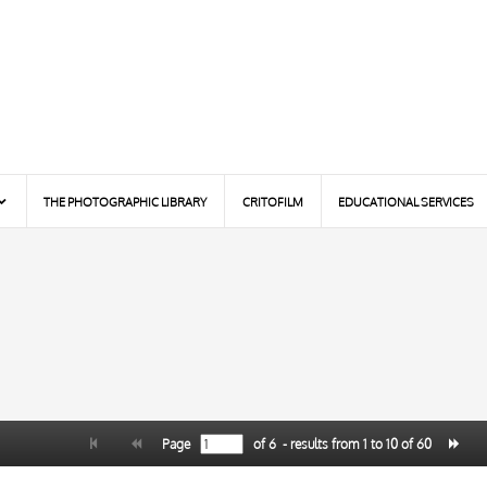
THE PHOTOGRAPHIC LIBRARY
CRITOFILM
EDUCATIONAL SERVICES
Page
of
6
- results from
1
to
10
of
60