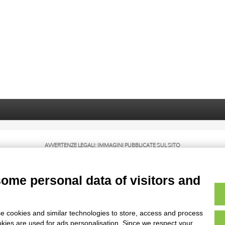
AVVERTENZE LEGALI: IMMAGINI PUBBLICATE SUL SITO
sul diritto d’autore, legge 22 aprile 1941 n. 633. I diritti degli autori, degli artisti e
rietari, sono riservati. Si vieta quindi la riproduzione con qualsiasi mezzo effettuata, 
some personal data of visitors and
e cookies and similar technologies to store, access and process
okies are used for ads personalisation. Since we respect your