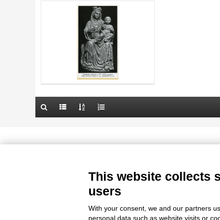
AUTHOR
20 RESULTS
TITLE
OBJECT
AUTHOR
LOCATION
OBJECT
DATE
LOCATION
10 RESULTS
DATE
20 RESULTS
Le immagini e le foto presenti in questo sito sono soggette alle norme 
delle istituzioni che ne sono prop
This website collects 
users
With your consent, we and our partners us
personal data such as website visits or co