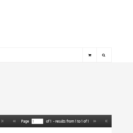
Page
of
1
- results from
1
to
1
of
1