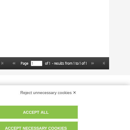
Page
of
1
- results from
1
to
1
of
1
 dei fotografi che hanno realizzato le opere e le immagini, degli enti e
Reject unnecessary cookies ✕
anche per uso gratuito o personale.
ACCEPT ALL
ACCEPT NECESSARY COOKIES