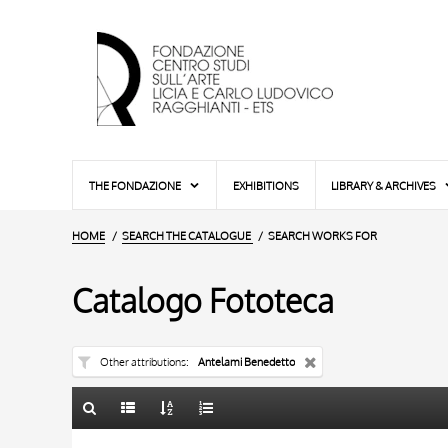
THE FONDAZIONE
EXHIBITIONS
LIBRARY & ARCHIVES
HOME
SEARCH THE CATALOGUE
SEARCH WORKS FOR
Catalogo Fototeca
Other attributions
Antelami Benedetto
TITLE
10 RESULTS