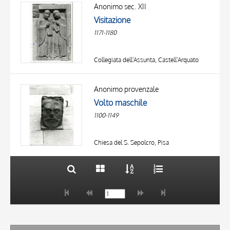
OBJECT
Anonimo sec. XII
LOCATION
Visitazione
DATE
1171-1180
Collegiata dell'Assunta, Castell'Arquato
TITLE
AUTHOR
Anonimo provenzale
Volto maschile
OBJECT
1100-1149
LOCATION
10 RESULTS
DATE
20 RESULTS
Chiesa del S. Sepolcro, Pisa