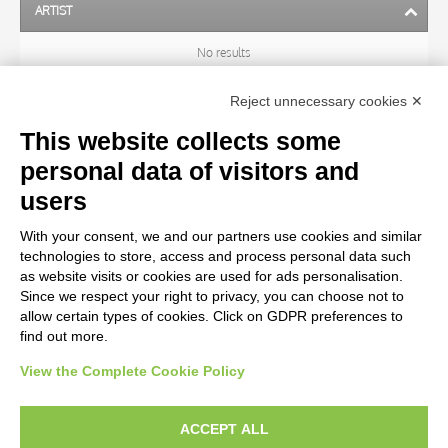
ARTIST
No results
Reject unnecessary cookies ✕
SUBJECT
This website collects some
personal data of visitors and
OBJECT
users
With your consent, we and our partners use cookies and similar
LOCATION
technologies to store, access and process personal data such
as website visits or cookies are used for ads personalisation.
Since we respect your right to privacy, you can choose not to
CENTURY
allow certain types of cookies. Click on GDPR preferences to
find out more.
View the Complete Cookie Policy
AVVERTENZE LEGALI: IMMAGINI PUBBLICATE SUL SITO
Le immagini e le foto presenti in questo sito sono soggette alle norme sul
ACCEPT ALL
diritto d’autore, legge 22 aprile 1941 n. 633. I diritti degli autori, degli artisti e