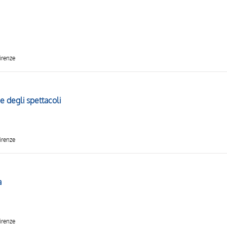
irenze
 e degli spettacoli
irenze
a
irenze