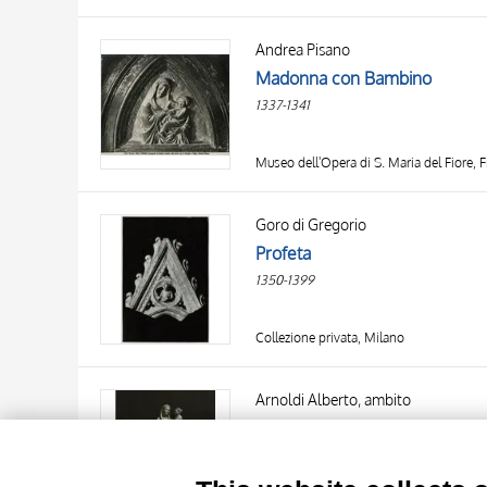
Andrea Pisano
Madonna con Bambino
1337-1341
Museo dell'Opera di S. Maria del Fiore, F
Goro di Gregorio
Profeta
1350-1399
Collezione privata, Milano
TITLE
AUTHOR
Arnoldi Alberto, ambito
Madonna con Bambino
OBJECT
1320-1370
LOCATION
10 RESULTS