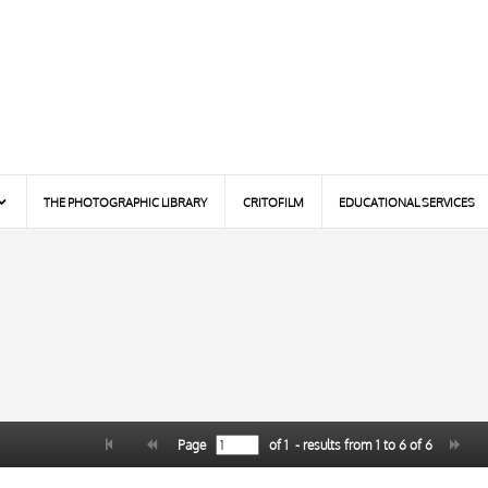
THE PHOTOGRAPHIC LIBRARY
CRITOFILM
EDUCATIONAL SERVICES
Page
of
1
- results from
1
to
6
of
6