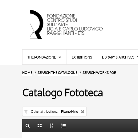
THE FONDAZIONE
EXHIBITIONS
LIBRARY & ARCHIVES
HOME
SEARCH THE CATALOGUE
SEARCH WORKS FOR
Catalogo Fototeca
Other attributions
Pisano Nino
TITLE
10 RESULTS