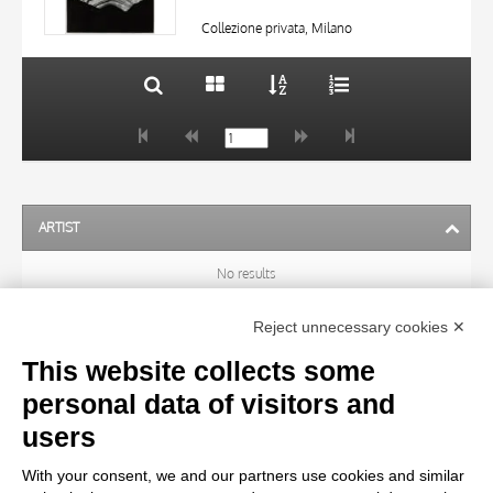
DATE
20 RESULTS
Collezione privata, Milano
ARTIST
No results
Reject unnecessary cookies ✕
SUBJECT
This website collects some
personal data of visitors and
OBJECT
users
With your consent, we and our partners use cookies and similar
LOCATION