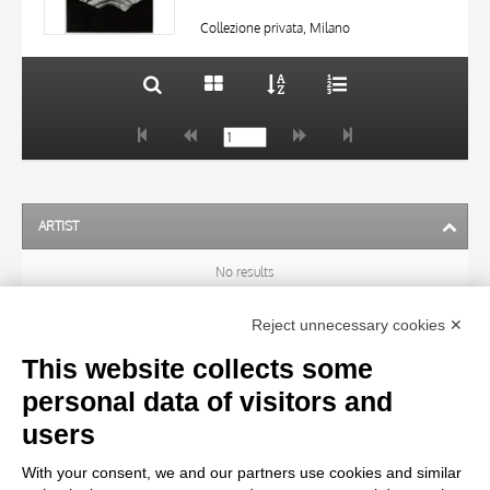
DATE
20 RESULTS
Collezione privata, Milano
ARTIST
No results
Reject unnecessary cookies ✕
SUBJECT
This website collects some
personal data of visitors and
OBJECT
users
With your consent, we and our partners use cookies and similar
LOCATION