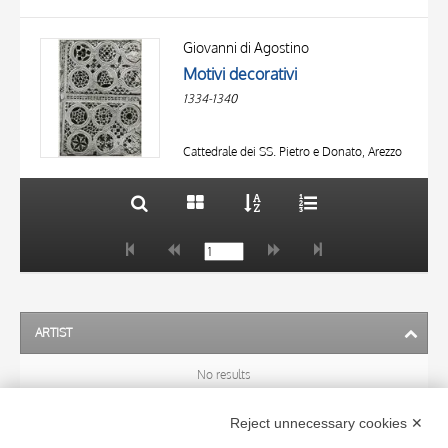
TITLE
AUTHOR
Giovanni di Agostino
Motivi decorativi
OBJECT
1334-1340
LOCATION
10 RESULTS
DATE
20 RESULTS
Cattedrale dei SS. Pietro e Donato, Arezzo
ARTIST
No results
Reject unnecessary cookies ✕
SUBJECT