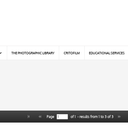
THE PHOTOGRAPHIC LIBRARY
CRITOFILM
EDUCATIONAL SERVICES
Page
of
1
- results from
1
to
3
of
3