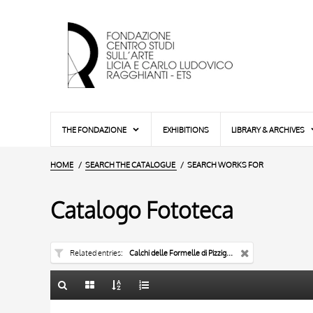
THE FONDAZIONE
EXHIBITIONS
LIBRARY & ARCHIVES
HOME
SEARCH THE CATALOGUE
SEARCH WORKS FOR
Catalogo Fototeca
Related entries
Calchi delle Formelle di Pizzighettone
TITLE
10 RESULTS