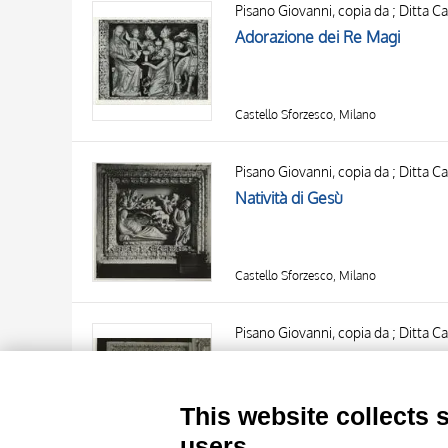
Pisano Giovanni, copia da ; Ditta C
AUTHOR
20 RESULTS
Adorazione dei Re Magi
OBJECT
LOCATION
DATE
Castello Sforzesco, Milano
Pisano Giovanni, copia da ; Ditta C
Natività di Gesù
Castello Sforzesco, Milano
TITLE
AUTHOR
Pisano Giovanni, copia da ; Ditta C
Annunciazione
OBJECT
LOCATION
10 RESULTS
This website collects 
DATE
20 RESULTS
Castello Sforzesco, Milano
users