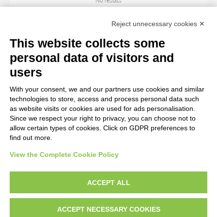
No results
Reject unnecessary cookies ✕
SUBJECT
This website collects some
personal data of visitors and
OBJECT
users
With your consent, we and our partners use cookies and similar
LOCATION
technologies to store, access and process personal data such
as website visits or cookies are used for ads personalisation.
Since we respect your right to privacy, you can choose not to
CENTURY
allow certain types of cookies. Click on GDPR preferences to
find out more.
View the Complete Cookie Policy
AVVERTENZE LEGALI: IMMAGINI PUBBLICATE SUL SITO
Le immagini e le foto presenti in questo sito sono soggette alle norme sul
ACCEPT ALL
diritto d’autore, legge 22 aprile 1941 n. 633. I diritti degli autori, degli artisti e
dei fotografi che hanno realizzato le opere e le immagini, degli enti e delle
ACCEPT NECESSARY COOKIES
istituzioni che ne sono proprietari, sono riservati. Si vieta quindi la