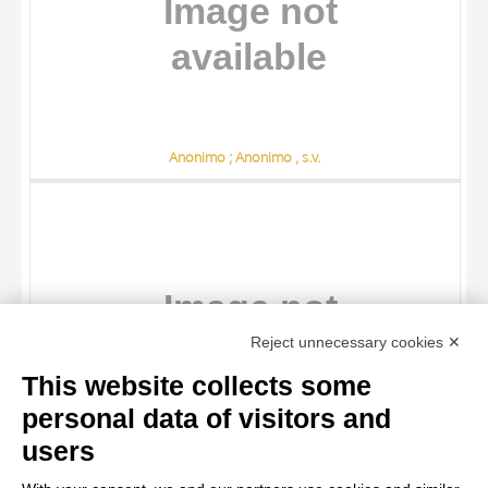
Anonimo ; Anonimo , s.v.
TITLE
Reject unnecessary cookies ✕
AUTHOR
This website collects some
ARTISTA
personal data of visitors and
MATERIAL AND TECHNIQUE
10 RESULTS
users
Anonimo ; Anonimo , s.v.
DATE
20 RESULTS