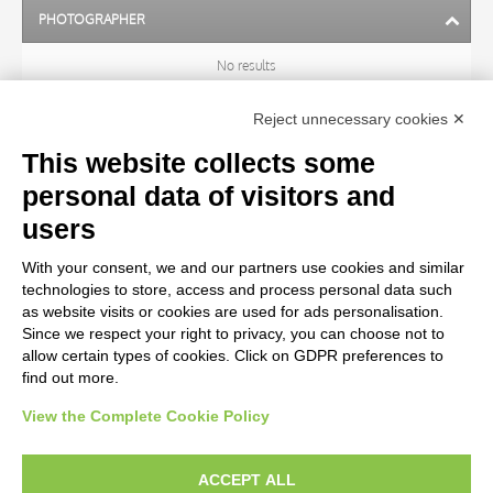
PHOTOGRAPHER
No results
Reject unnecessary cookies ✕
ARTIST
This website collects some
personal data of visitors and
TITLE
users
With your consent, we and our partners use cookies and similar
MATERIAL AND TECHNIQUE
technologies to store, access and process personal data such
as website visits or cookies are used for ads personalisation.
Since we respect your right to privacy, you can choose not to
CENTURY
allow certain types of cookies. Click on GDPR preferences to
find out more.
View the Complete Cookie Policy
AVVERTENZE LEGALI: IMMAGINI PUBBLICATE SUL SITO
Le immagini e le foto presenti in questo sito sono soggette alle norme sul
ACCEPT ALL
diritto d’autore, legge 22 aprile 1941 n. 633. I diritti degli autori, degli artisti e