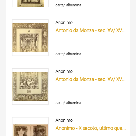
carta/ albumina
Anonimo
Antonio da Monza - sec. XV/ XVI - Vienna, Albertina Museum, Graphische Sammlung, inv. 1764, particolare
carta/ albumina
Anonimo
Antonio da Monza - sec. XV/ XVI - Vienna, Albertina Museum, Graphische Sammlung, inv. 1764, particolare
carta/ albumina
Anonimo
Anonimo - X secolo, ultimo quarto - Cividale del Friuli, Museo Archeologico Nazionale, Ms. 136, ff. 135v-136r (numerazione a matita)