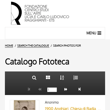
MENU
HOME
SEARCH THE CATALOGUE
SEARCH PHOTOS FOR
Catalogo Fototeca
TITLE
10 RESULTS
AUTHOR
20 RESULTS
ARTISTA
Anonimo
MATERIAL AND TECHNIQUE
1900 Anghiari. Chiesa di Badia. Altare scolpito in pietra