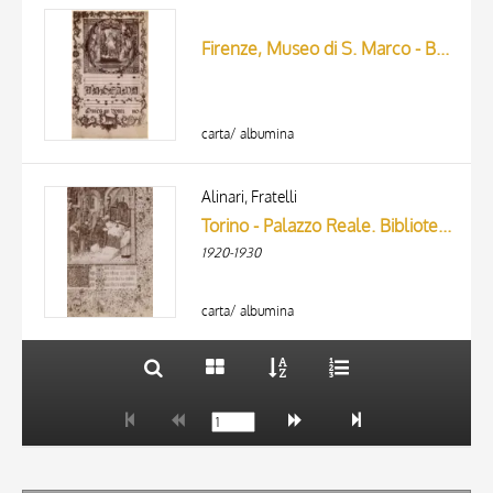
Firenze, Museo di S. Marco - Bartolomeo di Fruosino
carta/ albumina
TITLE
AUTHOR
Alinari, Fratelli
Torino - Palazzo Reale. Biblioteca. Messale di Papa Felice V°, la S. Messa. (XV. Secolo).
ARTISTA
1920-1930
MATERIAL AND TECHNIQUE
10 RESULTS
20 RESULTS
carta/ albumina
DATE