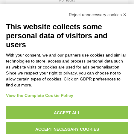
No results
Reject unnecessary cookies ✕
ARTIST
This website collects some
personal data of visitors and
TITLE
users
With your consent, we and our partners use cookies and similar
MATERIAL AND TECHNIQUE
technologies to store, access and process personal data such
as website visits or cookies are used for ads personalisation.
Since we respect your right to privacy, you can choose not to
CENTURY
allow certain types of cookies. Click on GDPR preferences to
find out more.
View the Complete Cookie Policy
AVVERTENZE LEGALI: IMMAGINI PUBBLICATE SUL SITO
Le immagini e le foto presenti in questo sito sono soggette alle norme sul
ACCEPT ALL
diritto d’autore, legge 22 aprile 1941 n. 633. I diritti degli autori, degli artisti e
dei fotografi che hanno realizzato le opere e le immagini, degli enti e delle
ACCEPT NECESSARY COOKIES
istituzioni che ne sono proprietari, sono riservati. Si vieta quindi la