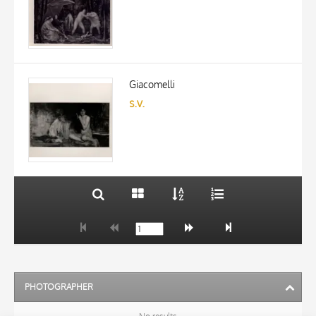
TITLE
AUTHOR
Giacomelli
s.v.
ARTISTA
MATERIAL AND TECHNIQUE
10 RESULTS
DATE
20 RESULTS
PHOTOGRAPHER