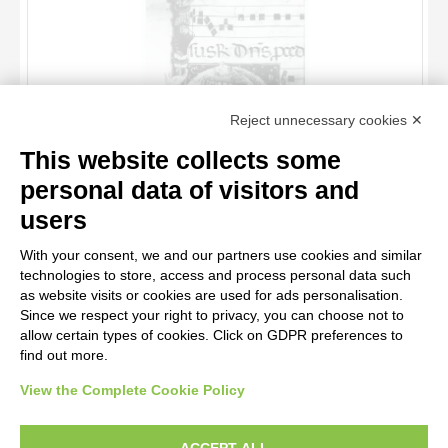
TITLE
Reject unnecessary cookies ✕
AUTHOR
This website collects some
ARTISTA
Gabinetto Fotografico della Soprintendenza Speciale per il
personal data of visitors and
Patrimonio Storico, Artistico ed Etnoantropologico e per il Polo
MATERIAL AND TECHNIQUE
10 RESULTS
Museale della città di Firenze , Arezzo. Duomo - sec. XIII - Corale
users
pag. 60v
DATE
20 RESULTS
With your consent, we and our partners use cookies and similar
technologies to store, access and process personal data such
as website visits or cookies are used for ads personalisation.
Since we respect your right to privacy, you can choose not to
allow certain types of cookies. Click on GDPR preferences to
find out more.
View the Complete Cookie Policy
AVVERTENZE LEGALI: IMMAGINI PUBBLICATE SUL SITO
Le immagini e le foto presenti in questo sito sono soggette alle norme sul
ACCEPT ALL