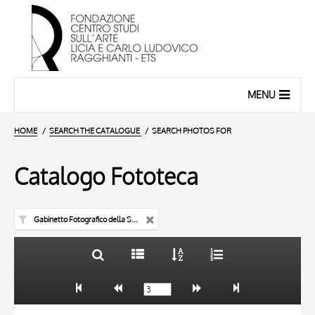
MENU
HOME
SEARCH THE CATALOGUE
SEARCH PHOTOS FOR
Catalogo Fototeca
Gabinetto Fotografico della Soprintendenza Speciale per il Patrimonio Storico, Artistico ed Etnoantropologico e per il Polo Museale della città di Firenze
TITLE
10 RESULTS
AUTHOR
20 RESULTS