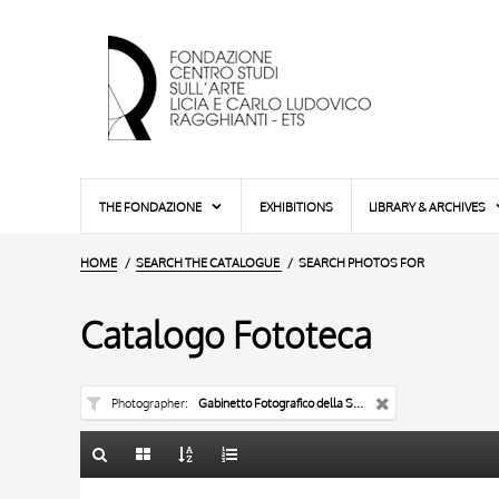
THE FONDAZIONE
EXHIBITIONS
LIBRARY & ARCHIVES
HOME
SEARCH THE CATALOGUE
SEARCH PHOTOS FOR
Catalogo Fototeca
Photographer
Gabinetto Fotografico della Soprintendenza Speciale per il Patrimonio Storico, Artistico ed Etnoantropologico e per il Polo Museale della città di Firenze
TITLE
10 RESULTS