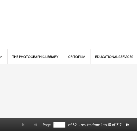
THE PHOTOGRAPHIC LIBRARY
CRITOFILM
EDUCATIONAL SERVICES
Page
of
32
- results from
1
to
10
of
317