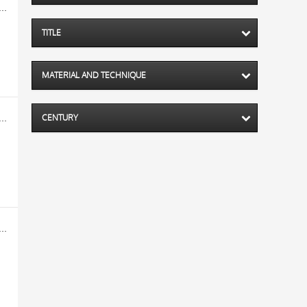
la Soprintendenza Speciale per il Patrimonio Storico, Artistico ed Etnoantropologico e per il Polo Museale della città di Firenze
TITLE
MATERIAL AND TECHNIQUE
la Soprintendenza Speciale per il Patrimonio Storico, Artistico ed Etnoantropologico e per il Polo Museale della città di Firenze
CENTURY
la Soprintendenza Speciale per il Patrimonio Storico, Artistico ed Etnoantropologico e per il Polo Museale della città di Firenze