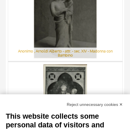
Anonimo , Arnoldi Alberto - attr. - sec. XIV - Madonna con
Bambino
TITLE
Reject unnecessary cookies ✕
AUTHOR
This website collects some
ARTISTA
personal data of visitors and
MATERIAL AND TECHNIQUE
10 RESULTS