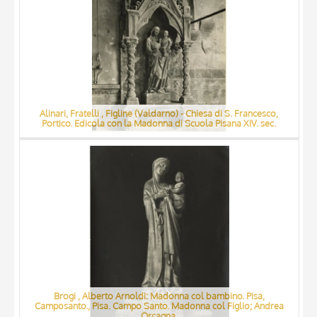
Alinari, Fratelli , Figline (Valdarno) - Chiesa di S. Francesco,
Portico. Edicola con la Madonna di Scuola Pisana XIV. sec.
Brogi , Alberto Arnoldi: Madonna col bambino. Pisa,
Camposanto., Pisa. Campo Santo. Madonna col Figlio; Andrea
Orcagna.