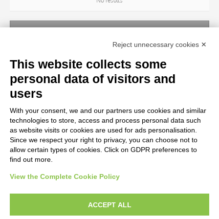
No results
ARTIST
Reject unnecessary cookies ✕
No results
This website collects some
personal data of visitors and
TITLE
users
With your consent, we and our partners use cookies and similar
MATERIAL AND TECHNIQUE
technologies to store, access and process personal data such
as website visits or cookies are used for ads personalisation.
Since we respect your right to privacy, you can choose not to
CENTURY
allow certain types of cookies. Click on GDPR preferences to
find out more.
View the Complete Cookie Policy
AVVERTENZE LEGALI: IMMAGINI PUBBLICATE SUL SITO
Le immagini e le foto presenti in questo sito sono soggette alle norme sul
ACCEPT ALL
diritto d’autore, legge 22 aprile 1941 n. 633. I diritti degli autori, degli artisti e