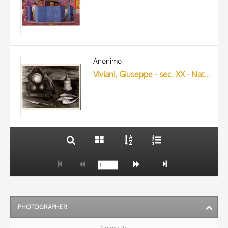
TITLE
AUTHOR
Anonimo
Viviani, Giuseppe - sec. XX - Natura morta
ARTISTA
MATERIAL AND TECHNIQUE
10 RESULTS
DATE
20 RESULTS
PHOTOGRAPHER