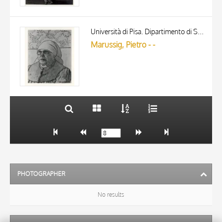
TITLE
AUTHOR
Università di Pisa. Dipartimento di Storia delle Arti
Marussig, Pietro - -
ARTISTA
MATERIAL AND TECHNIQUE
10 RESULTS
DATE
20 RESULTS
PHOTOGRAPHER
No results