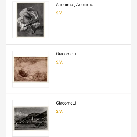
ARTISTA
Anonimo ; Anonimo
MATERIAL AND TECHNIQUE
s.v.
DATE
Giacomelli
s.v.
Giacomelli
s.v.