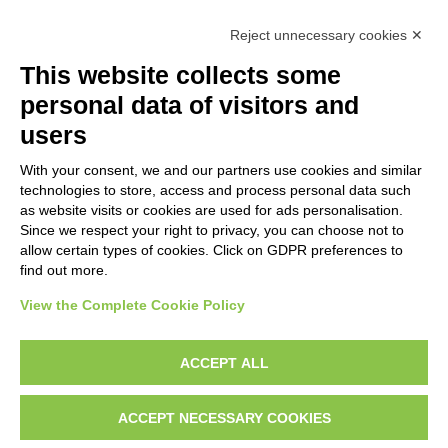
ARTIST
Reject unnecessary cookies ✕
No results
This website collects some
personal data of visitors and
TITLE
users
With your consent, we and our partners use cookies and similar
MATERIAL AND TECHNIQUE
technologies to store, access and process personal data such
as website visits or cookies are used for ads personalisation.
Since we respect your right to privacy, you can choose not to
CENTURY
allow certain types of cookies. Click on GDPR preferences to
find out more.
View the Complete Cookie Policy
AVVERTENZE LEGALI: IMMAGINI PUBBLICATE SUL SITO
Le immagini e le foto presenti in questo sito sono soggette alle norme sul
ACCEPT ALL
diritto d’autore, legge 22 aprile 1941 n. 633. I diritti degli autori, degli artisti e
dei fotografi che hanno realizzato le opere e le immagini, degli enti e delle
ACCEPT NECESSARY COOKIES
istituzioni che ne sono proprietari, sono riservati. Si vieta quindi la
riproduzione con qualsiasi mezzo effettuata, anche per uso gratuito o