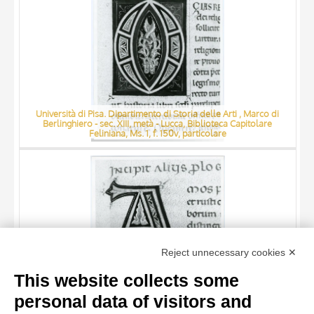
Università di Pisa. Dipartimento di Storia delle Arti , Marco di
Berlinghiero - sec. XIII, metà - Lucca, Biblioteca Capitolare
Feliniana, Ms. 1, f. 150v, particolare
TITLE
Reject unnecessary cookies ✕
AUTHOR
This website collects some
ARTISTA
personal data of visitors and
Università di Pisa. Dipartimento di Storia delle Arti , Marco di
MATERIAL AND TECHNIQUE
10 RESULTS