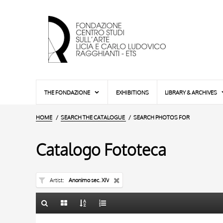
THE FONDAZIONE
EXHIBITIONS
LIBRARY & ARCHIVES
HOME
SEARCH THE CATALOGUE
SEARCH PHOTOS FOR
Catalogo Fototeca
Artist
Anonimo sec. XIV
TITLE
10 RESULTS