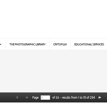
THE PHOTOGRAPHIC LIBRARY
CRITOFILM
EDUCATIONAL SERVICES
Page
of
26
- results from
1
to
10
of
254