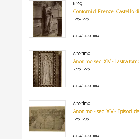
Brogi
AUTHOR
20 RESULTS
Contorni di Firenze. Castello di
ARTISTA
1915-1920
MATERIAL AND TECHNIQUE
carta/ albumina
DATE
Anonimo
Anonimo sec. XIV - Lastra tomb
1890-1920
carta/ albumina
Anonimo
Anonimo - sec. XIV - Episodi del
1910-1930
carta/ albumina