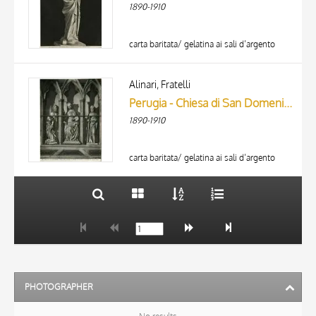
1890-1910
carta baritata/ gelatina ai sali d’argento
TITLE
AUTHOR
Alinari, Fratelli
Perugia - Chiesa di San Domenico. Un dettaglio del Cenotafio di Benedetto XI. (Giovanni Pisano.)
ARTISTA
1890-1910
MATERIAL AND TECHNIQUE
10 RESULTS
DATE
20 RESULTS
carta baritata/ gelatina ai sali d’argento
PHOTOGRAPHER