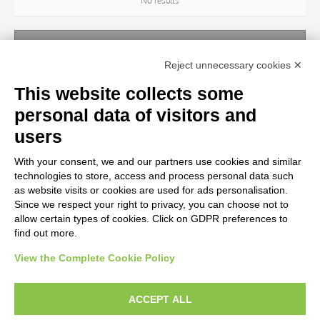
No results
ARTIST
Reject unnecessary cookies ✕
No results
This website collects some
personal data of visitors and
TITLE
users
With your consent, we and our partners use cookies and similar
MATERIAL AND TECHNIQUE
technologies to store, access and process personal data such
as website visits or cookies are used for ads personalisation.
Since we respect your right to privacy, you can choose not to
CENTURY
allow certain types of cookies. Click on GDPR preferences to
find out more.
View the Complete Cookie Policy
AVVERTENZE LEGALI: IMMAGINI PUBBLICATE SUL SITO
Le immagini e le foto presenti in questo sito sono soggette alle norme sul
ACCEPT ALL
diritto d’autore, legge 22 aprile 1941 n. 633. I diritti degli autori, degli artisti e