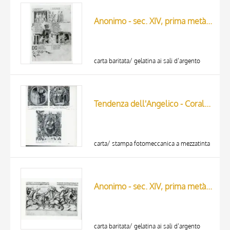
ARTISTA
MATERIAL AND TECHNIQUE
Anonimo - sec. XIV, prima metà - Venezia, Biblioteca Nazionale Marciana, Codici "Francesi". Fondo Antico, Fr. Z. 17 (= 230), un foglio intero
DATE
carta baritata/ gelatina ai sali d’argento
Tendenza dell'Angelico - Corale 3 (1409) c. 39v. - Frati a coro; Tendenza dell'Angelico - Corale 3 (1409) c. 55v. - Danza di David; Lorenzo Monaco - Corale 3 (1409) c. 44v. - Profeta
carta/ stampa fotomeccanica a mezzatinta
Anonimo - sec. XIV, prima metà - Venezia, Biblioteca Nazionale Marciana, Codici "Francesi". Fondo Antico, Fr. Z. 17 (= 230), particolare di un foglio
carta baritata/ gelatina ai sali d’argento