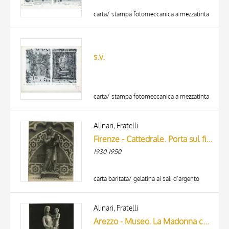
carta/ stampa fotomeccanica a mezzatinta
s.v.
carta/ stampa fotomeccanica a mezzatinta
Alinari, Fratelli
Firenze - Cattedrale. Porta sul fianco destro. La Madonna col Figlio. (XIV° secolo)
1930-1950
carta baritata/ gelatina ai sali d’argento
Alinari, Fratelli
Arezzo - Museo. La Madonna col divin Figlio. (Giovanni Pisano)