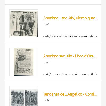
Anonimo - sec. XIV, ultimo quarto - Iniziale miniata, Giudizio Universale
1964
carta/ stampa fotomeccanica a mezzatinta
Anonimo sec. XIV - Libro d'Ore, pagina miniata, intero
1964
carta/ stampa fotomeccanica a mezzatinta
Tendenza dell'Angelico - Corale 3 (1409) c. 22v - Cristo parla agli apostoli/ Tendenza dell'Angelico - Corale 3 (1409) c. 15 - Vocazione degli eletti
1932