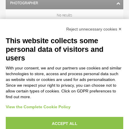
PHOTOGRAPHER
No results
Reject unnecessary cookies ✕
ARTIST
This website collects some
personal data of visitors and
TITLE
users
With your consent, we and our partners use cookies and similar
MATERIAL AND TECHNIQUE
technologies to store, access and process personal data such
as website visits or cookies are used for ads personalisation.
Since we respect your right to privacy, you can choose not to
CENTURY
allow certain types of cookies. Click on GDPR preferences to
find out more.
View the Complete Cookie Policy
AVVERTENZE LEGALI: IMMAGINI PUBBLICATE SUL SITO
Le immagini e le foto presenti in questo sito sono soggette alle norme sul
ACCEPT ALL
diritto d’autore, legge 22 aprile 1941 n. 633. I diritti degli autori, degli artisti e