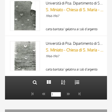
ARTISTA
Università di Pisa. Dipartimento di Storia delle Arti
MATERIAL AND TECHNIQUE
S. Miniato - Chiesa di S. Maria - particolare delle ceramiche architetturali inserite nel prospetto
1966-1967
DATE
carta baritata/ gelatina ai sali d’argento
TITLE
AUTHOR
Università di Pisa. Dipartimento di Storia delle Arti
S. Miniato - Chiesa di S. Maria - particolare delle ceramiche architetturali inserite nel prospetto
ARTISTA
1966-1967
MATERIAL AND TECHNIQUE
10 RESULTS
20 RESULTS
carta baritata/ gelatina ai sali d’argento
DATE