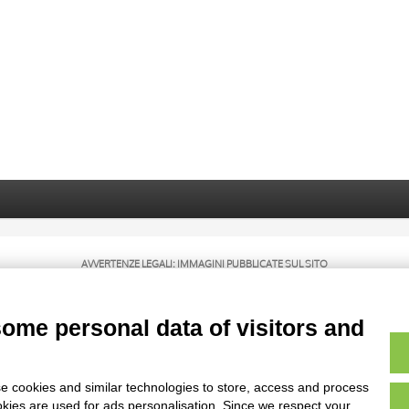
AVVERTENZE LEGALI: IMMAGINI PUBBLICATE SUL SITO
sul diritto d’autore, legge 22 aprile 1941 n. 633. I diritti degli autori, degli artisti e
rietari, sono riservati. Si vieta quindi la riproduzione con qualsiasi mezzo effettuata, 
some personal data of visitors and
e cookies and similar technologies to store, access and process
okies are used for ads personalisation. Since we respect your