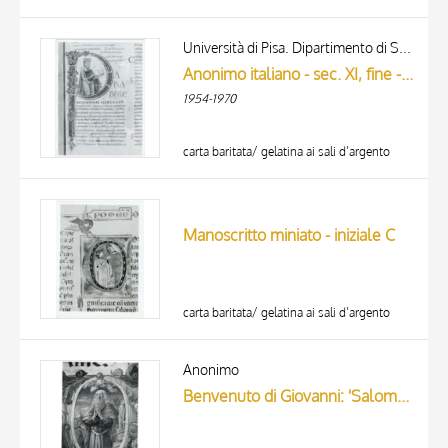
Università di Pisa. Dipartimento di Storia delle Arti
Anonimo italiano - sec. XI, fine - Lucca, Biblioteca Capitolare Feliniana, Ms. 2, f. 47r, intero
1954-1970
carta baritata/ gelatina ai sali d’argento
Manoscritto miniato - iniziale C
carta baritata/ gelatina ai sali d’argento
TITLE
AUTHOR
Anonimo
Benvenuto di Giovanni: 'Salomone' (miniatura) - Cava de' Tirreni, Badia della Trinità
ARTISTA
MATERIAL AND TECHNIQUE
10 RESULTS