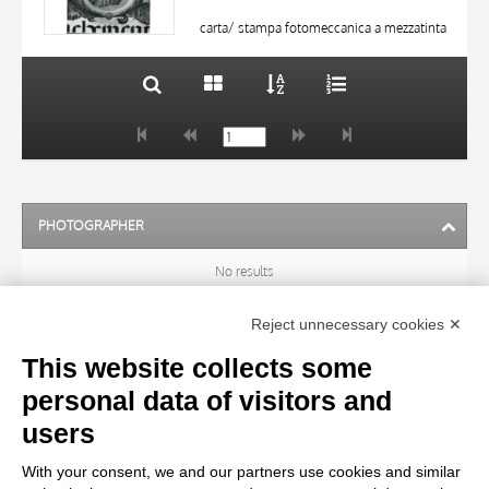
20 RESULTS
carta/ stampa fotomeccanica a mezzatinta
DATE
PHOTOGRAPHER
No results
Reject unnecessary cookies ✕
ARTIST
This website collects some
personal data of visitors and
TITLE
users
With your consent, we and our partners use cookies and similar
MATERIAL AND TECHNIQUE