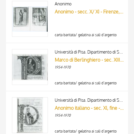
ARTISTA
Anonimo
MATERIAL AND TECHNIQUE
Anonimo - secc. X/ XI - Firenze, Biblioteca Medicea Laurenziana, ms. Plut.V.9, f. 128v (a sinistra) e Copenaghen, Kongelige Bibliotek, ms. Haun GKS 6, f. 83v (a destra)
DATE
carta baritata/ gelatina ai sali d’argento
Università di Pisa. Dipartimento di Storia delle Arti
Marco di Berlinghiero - sec. XIII, metà - Lucca, Biblioteca Capitolare Feliniana, Ms. 1, f. 3v, particolare
1954-1970
carta baritata/ gelatina ai sali d’argento
Università di Pisa. Dipartimento di Storia delle Arti
Anonimo italiano - sec. XI, fine - Lucca, Biblioteca Capitolare Feliniana, Ms. 2, f. 57r, particolare
1954-1970
carta baritata/ gelatina ai sali d’argento