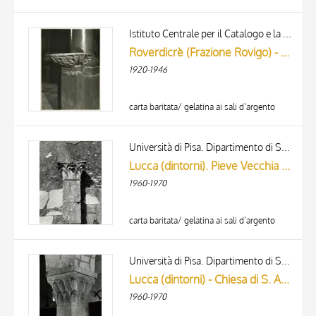
Istituto Centrale per il Catalogo e la Documentazione: Fototeca Nazionale
Roverdicrè (Frazione Rovigo) - Chiesa Parrocchiale - Capitello in marmo bianco - (arte bizantina del sec. XI-XII)
1920-1946
carta baritata/ gelatina ai sali d’argento
Università di Pisa. Dipartimento di Storia delle Arti
Lucca (dintorni). Pieve Vecchia di S. Maria del Giudice: capitellino testata absidale
1960-1970
carta baritata/ gelatina ai sali d’argento
Università di Pisa. Dipartimento di Storia delle Arti
Lucca (dintorni) - Chiesa di S. Andrea di Gattaiola: capitello del pilastro vecchio
1960-1970